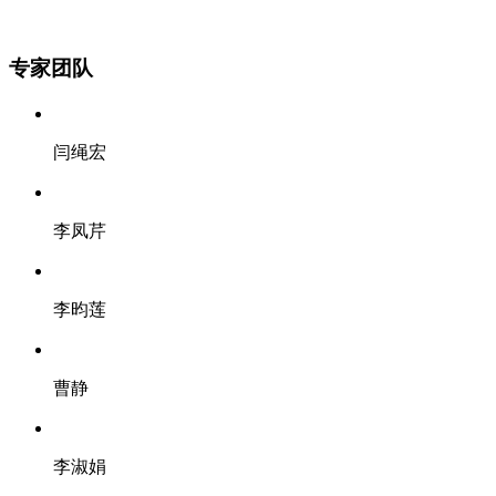
专家团队
闫绳宏
李凤芹
李昀莲
曹静
李淑娟