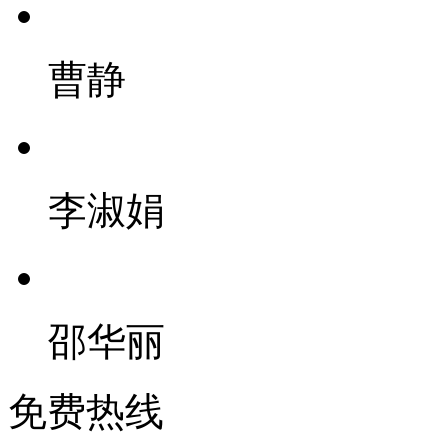
曹静
李淑娟
邵华丽
免费热线