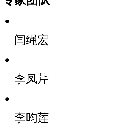
专家团队
闫绳宏
李凤芹
李昀莲