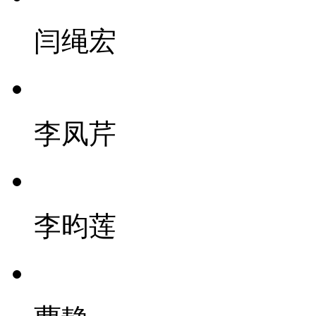
闫绳宏
李凤芹
李昀莲