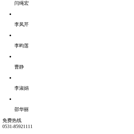
闫绳宏
李凤芹
李昀莲
曹静
李淑娟
邵华丽
免费热线
0531-85921111