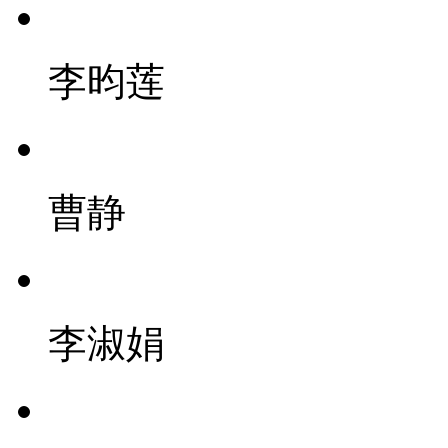
李昀莲
曹静
李淑娟