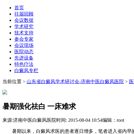
首页
往届回顾
会议数据
学术研究
技术支持
参会专家
会议现场
医院动态
先进设备
特色疗法
白癜风专栏
当前位置
>
山东省白癜风学术研讨会-济南中医白癜风医院
>
医
暑期强化祛白 一床难求
来源:济南中医白癜风医院
时间: 2015-08-04 10:54
编辑：root
暑期以来，白癜风求医的患者逐日增多，笔者进入省内早的大