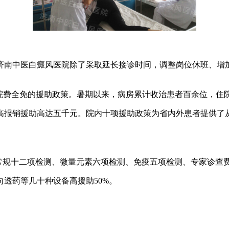
南中医白癜风医院除了采取延长接诊时间，调整岗位休班、增加
费全免的援助政策。暑期以来，病房累计收治患者百余位，住
报销援助高达五千元。院内十项援助政策为省内外患者提供了从
常规十二项检测、微量元素六项检测、免疫五项检测、专家诊查
向透药等几十种设备高援助50%。